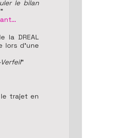
er le bilan 
."
nt...
e la DREAL 
 lors d'une 
Verfeil
"
e trajet en 