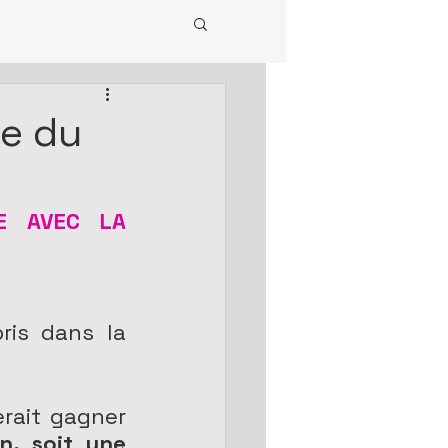
te du
E AVEC LA 
is dans la 
rait gagner 
, soit une 