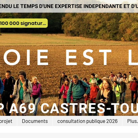
ENDU LE TEMPS D'UNE EXPERTISE INDEPENDANTE ET D
Pétition nationale : déja plus de 100 000 signatures
VOIE EST 
P A69 CASTRES-TO
projet
Documents
consultation publique 2026
Plus.