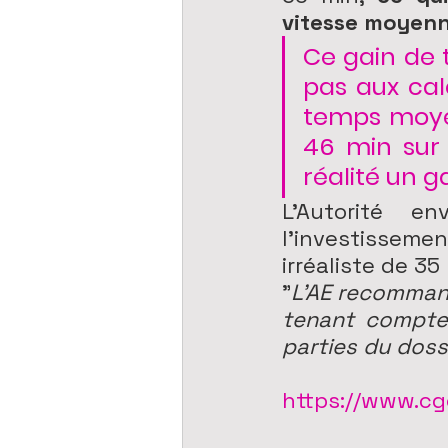
vitesse moyenn
Ce gain de 
pas aux calc
temps moyen
46 min sur 
réalité un g
L'Autorité e
l'investissem
irréaliste de 35
"
L’AE recommand
tenant compte
parties du doss
https://www.cge