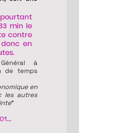
pourtant 
33 min le 
e contre 
 donc en 
tes. 
Général à 
n de temps 
onomique en 
les autres 
inte
"
1...