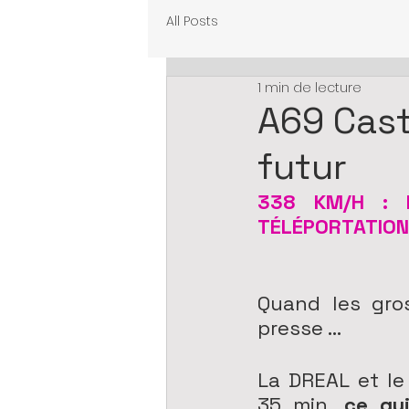
All Posts
1 min de lecture
A69 Cast
futur
338 KM/H : L
TÉLÉPORTATION
Quand les gro
presse ...
La DREAL et le
35 min, 
ce qui