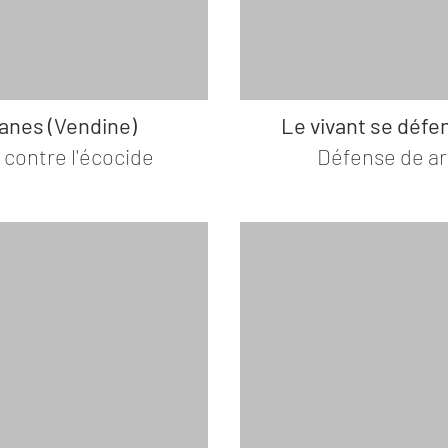
anes (Vendine)
Le vivant se défe
e contre l'écocide
Défense de ar