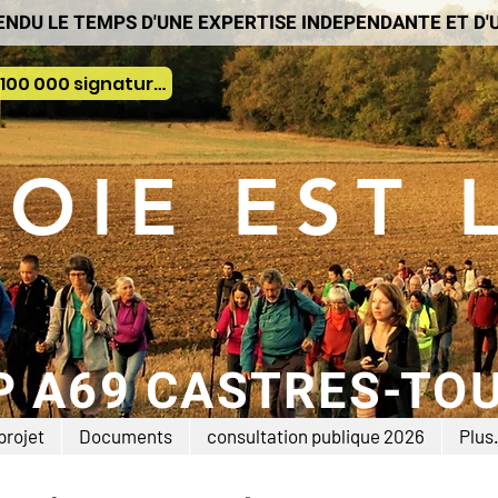
ENDU LE TEMPS D'UNE EXPERTISE INDEPENDANTE ET D
Pétition nationale : déja plus de 100 000 signatures
VOIE EST 
P A69 CASTRES-TO
projet
Documents
consultation publique 2026
Plus.