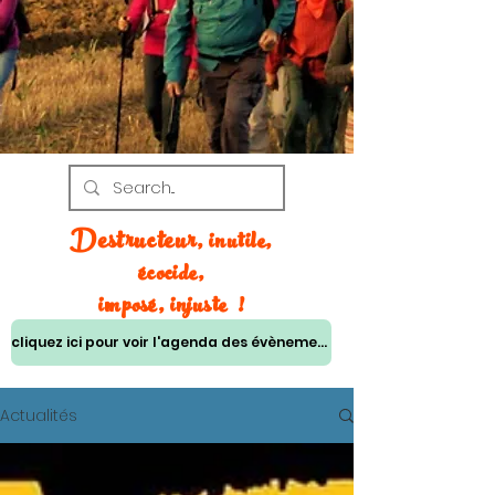
Destruc
teur
, inutile,
écocide,
imposé, injuste !
cliquez ici pour voir l'agenda des évènements
Actualités