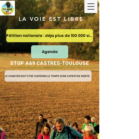
LA VOIE EST LIBRE
Pétition nationale : déja plus de 100 000 signatures
Agenda
STOP A69 CASTRES-TOULOUSE
LE CHANTIER DOIT ETRE SUSPENDU LE TEMPS D'UNE EXPERTISE INDEPENDANTE ET D'UNE CONSULTATION POPUL